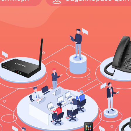
Беспроводная DECT гарнитура LINKVIL DH301D