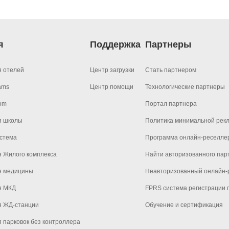
я
Поддержка
Партнеры
я отелей
Центр загрузки
Стать партнером
ams
Центр помощи
Технологические партнеры
om
Портал партнера
я школы
Политика минимальной рек
стема
Программа онлайн-реселле
 Жилого комплекса
Найти авторизованного пар
я медицины
Неавторизованный онлайн-р
я МКД
FPRS система регистрации 
я ЖД-станции
Обучение и сертификация
 парковок без контроллера