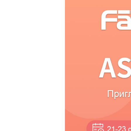
Аксессуары
Решение для МКД
Продукты EOL
Решение для ЖД-с
Решение для парко
Вещания на шоссе
Промышленое реш
Решения для сетей
Решение для откры