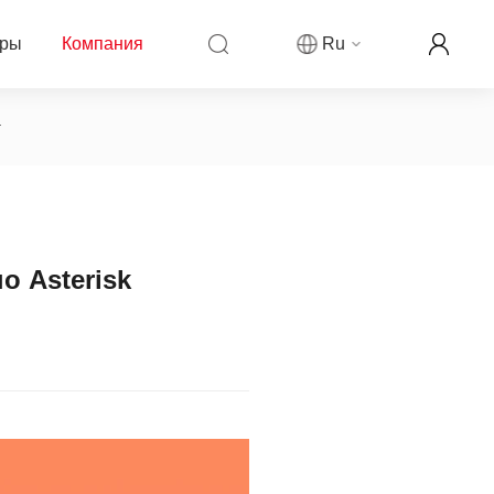
еры
Компания
Ru
г
компании Fanvil
ры
овости компании
ркетинговая деятельность
 Asterisk
рекламируемой цены
аши контакты
ллеров
ог
партнера
н-реселлер Fanvil