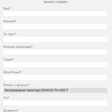
можно скорее.
Имя
*
Фамилия
*
Эл. адрес
*
Название организации
*
Страна
*
Штат/Регион
*
Интерес к продукту
*
Тел
*
Должность
*