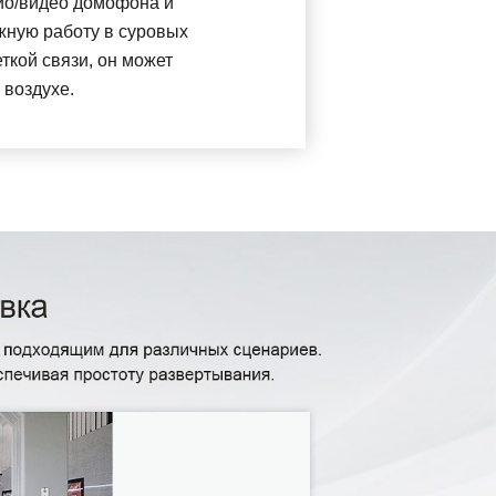
ио/видео домофона и
жную работу в суровых
ткой связи, он может
 воздухе.