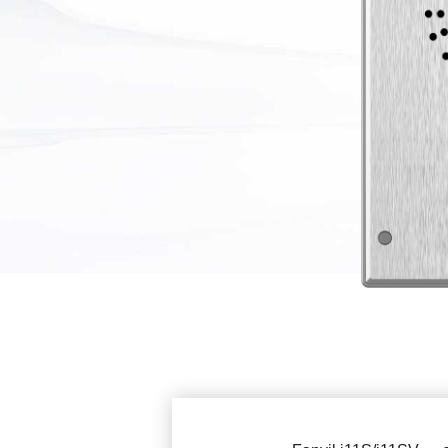
Аксессуары
Решение для МКД
Продукты EOL
Решение для ЖД-с
Решение для парко
Вещания на шоссе
Промышленое реш
Решения для сетей
Решение для откры