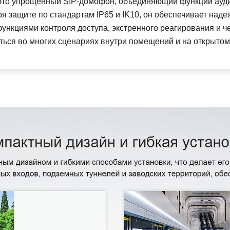
— это упрощенный SIP-домофон, объединяющий функции ауд
я защите по стандартам IP65 и IK10, он обеспечивает наде
Беспроводная DECT гарнитура LINKVIL DH301D
ункциями контроля доступа, экстренного реагирования и че
ься во многих сценариях внутри помещений и на открытом