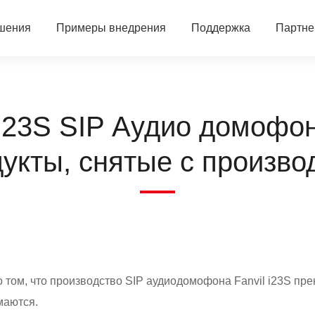
шения
Примеры внедрения
Поддержка
Партн
ей
LINKVIL DH401B OWS Bluetooth-гарнитура
Центр загрузки
Стать партнером
О 
i23S SIP Аудио домофо
DH301B Беспроводная Bluetooth-гарнитура
Премиальные IP телефоны V серии
Центр помощи
Технологические партне
Н
укты, снятые с произво
Беспроводная мультисотовая система (W610H+W710H)
IP-телефоны серии X / Телефоны колл-центра
Видеодомофон высокого класса серии i6
Портал партнера
Ма
ы
Телефон W620D DECT
Бизнес IP-телефон серии XU
Внутренняя панель
Двухпроводной IP-телефон
Политика минимальной 
Н
Беспроводная гарнитура DH301D Pro DECT
IP-телефон для бизнеса серии X300
Старая серия аудио-/видеодомофонов i3/i2
Двухпроводной конвертер
Программа онлайн-ресе
Бл
го комплекса
DECT Cистема W620P
Отельные телефоны H серия
Серия аудио/видеоинтеркома
Двухпроводной коммутатор PoE
Найти авторизованного 
 том, что производство SIP аудиодомофона Fanvil i23S пре
ицины
Беспроводной конференц-комплект CA200
Шлюзы
Аудио-/видеошлюзы
Неавторизованный онлай
маются.