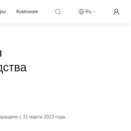
еры
Компания
Ru
компании Fanvil
н
ры
овости компании
дства
ркетинговая деятельность
рекламируемой цены
аши контакты
ллеров
ог
партнера
кращено с 31 марта 2023 года.
н-реселлер Fanvil