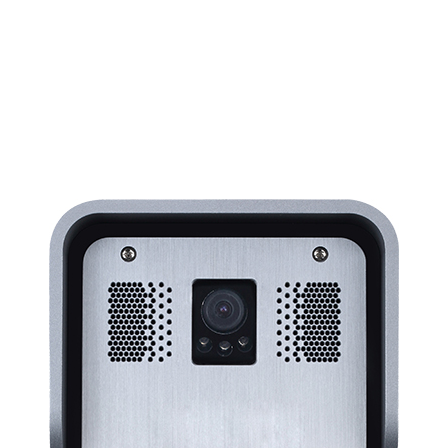
Беспроводная DECT гарнитура LINKVIL DH301D