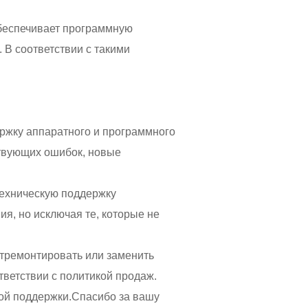
крана
ии проектов
обеспечивает программную
 В соответствии с такими
ия
держку аппаратного и программного
твующих ошибок, новые
 техническую поддержку
я, но исключая те, которые не
тремонтировать или заменить
ветствии с политикой продаж.
акой поддержки.Спасибо за вашу