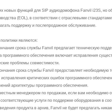
Беспроводной модуль для совместного использования э
IP телефон J6+EM50
Консольный IP телефон
FPRS система регистрац
ких новых функций для SIP аудиодомофона Fanvil i23S, но 
зводства (EOL), в соответствии с отраслевыми стандартами.
танции
CA400 ​Комплект для видеоконференций
Консольные телефоны серии A
SIP динамик
Обучение и сертификац
лагать поддержку и послепродажное обслуживание.
вок без контроллера
W712 RoIP Шлюз
Комплекс
политики являются:
 и Решение Интеркома
W610W портативный Wi-Fi телефон
Контроллер лифта
окончания срока службы Fanvil предлагает техническую под
ка программного обеспечения включает исправления сущес
ение
W611W портативный Wi-Fi телефон
еские проблемы совместимости.
окончания срока службы Fanvil предоставляет необходимую
 супермакетов
W620W Портативный Wi-Fi-телефон
 исправления критических ошибок программного обеспечени
тых пространств
CS20 Портативный спикерфон
ичений архитектуры программного обеспечения.
 местным менеджером по продажам, если вам необходимо о
CS40 Спикерфон для конференций
соответствующие услуги по поддержке оборудования в соот
ыведения продукта в архив, Fanvil не будет предлагать ник
DB20-H Универсальная телефонная станция