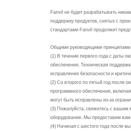
Аксессуары
Решение для МКД
Fanvil не будет разрабатывать ника
поддержку продуктов, снятых с прои
Продукты EOL
Решение для ЖД-с
стандартами Fanvil продолжит пред
Решение для парко
Общими руководящими принципами 
Вещания на шоссе
(1) В течение первого года с даты 
обеспечения. Техническая поддерж
Промышленое реш
исправления безопасности и критич
(2) Со второго по пятый год после 
Решения для сетей
программного обеспечения, включая
Решение для откры
могут быть исправлены из-за огран
(3) Пожалуйста, свяжитесь с вашим
оборудование. Мы предоставим вам 
(4) Начиная с шестого года после в