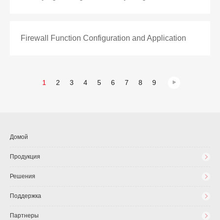
Firewall Function Configuration and Application
1
2
3
4
5
6
7
8
9
Домой
Продукция
Решения
Поддержка
Партнеры