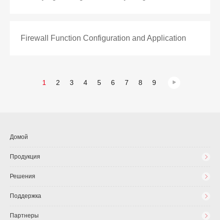
Firewall Function Configuration and Application
1
2
3
4
5
6
7
8
9
Домой
Продукция
Решения
Поддержка
Партнеры