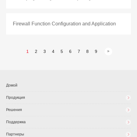
Firewall Function Configuration and Application
1
2
3
4
5
6
7
8
9
Домой
Продукция
Решения
Поддержка
Партнеры