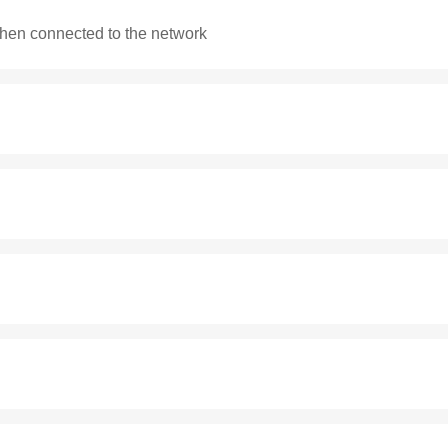
when connected to the network
Беспроводная DECT гарнитура LINKVIL DH301D