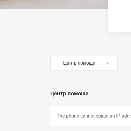
Аксессуары
Решение для МКД
Продукты EOL
Решение для ЖД-с
Решение для парко
Вещания на шоссе
Центр помощи
Промышленое реш
Решения для сетей
Центр помощи
Решение для откры
The phone cannot obtain an IP add