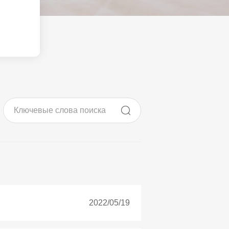
крана
ии проектов
ия
2022/05/19