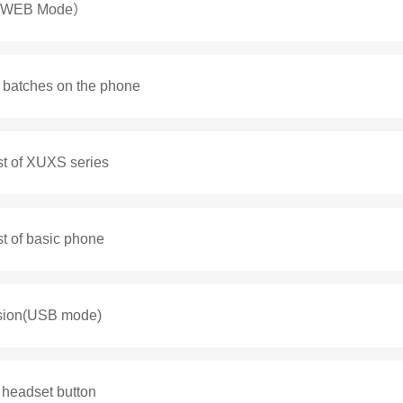
ne(WEB Mode）
n batches on the phone
st of XUXS series
t of basic phone
rsion(USB mode)
 headset button