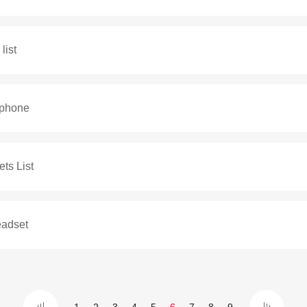
list
 phone
ts List
eadset