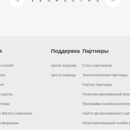
1
2
3
4
5
6
7
8
9
я
Поддержка
Партнеры
я отелей
Центр загрузки
Стать партнером
ams
Центр помощи
Технологические партнеры
om
Портал партнера
я школы
Политика минимальной рек
стема
Программа онлайн-реселле
 Жилого комплекса
Найти авторизованного пар
я медицины
Неавторизованный онлайн-р