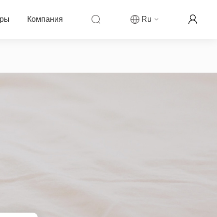
еры
Компания
Ru
компании Fanvil
ры
овости компании
ркетинговая деятельность
рекламируемой цены
аши контакты
ллеров
ог
партнера
н-реселлер Fanvil