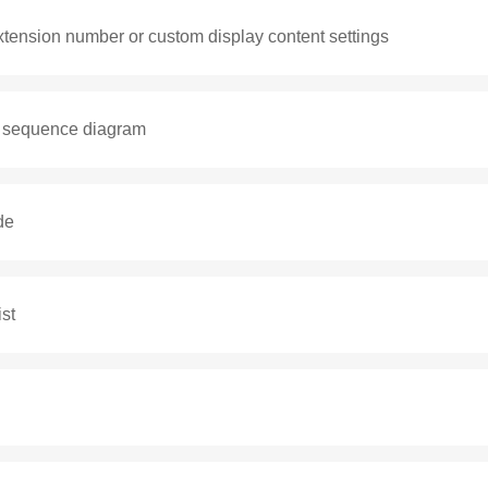
xtension number or custom display content settings
Беспроводная DECT гарнитура LINKVIL DH301D
e sequence diagram
de
st