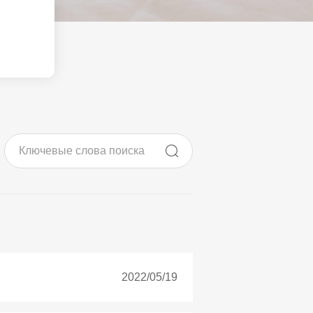
крана
ии проектов
ия
2022/05/19