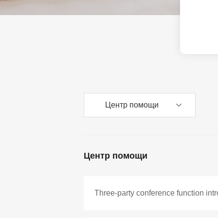
Аксессуары
Решение для МКД
Продукты EOL
Решение для ЖД-с
Решение для парко
Вещания на шоссе
Центр помощи
Промышленое реш
Решения для сетей
Центр помощи
Решение для откры
Three-party conference function int