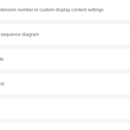
xtension number or custom display content settings
Беспроводная DECT гарнитура LINKVIL DH301D
e sequence diagram
de
st