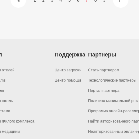
1
2
3
4
5
6
7
8
9
я
Поддержка
Партнеры
я отелей
Центр загрузки
Стать партнером
ams
Центр помощи
Технологические партнеры
om
Портал партнера
я школы
Политика минимальной рек
стема
Программа онлайн-реселле
 Жилого комплекса
Найти авторизованного пар
я медицины
Неавторизованный онлайн-р