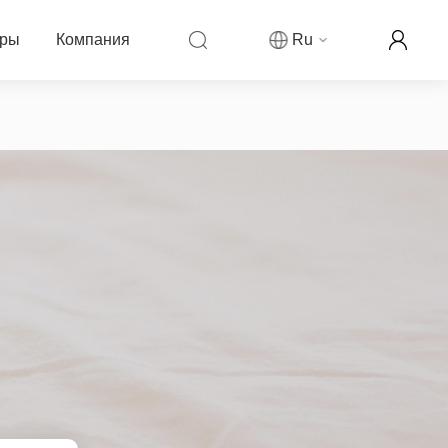
еры
Компания
Ru
компании Fanvil
ры
овости компании
ркетинговая деятельность
рекламируемой цены
аши контакты
ллеров
ог
партнера
н-реселлер Fanvil