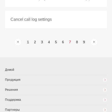
Cancel call log settings
1
2
3
4
5
6
7
8
9
Домой
Продукция
Решения
Поддержка
Партнеры