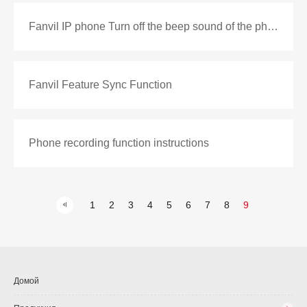
Fanvil IP phone Turn off the beep sound of the phone
Fanvil Feature Sync Function
Phone recording function instructions
1
2
3
4
5
6
7
8
9
Домой