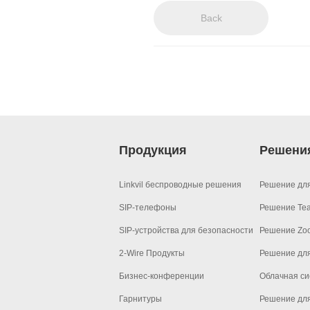
Back
Аксессуары
Решение для МКД
Продукты EOL
Решение для ЖД-с
Решение для парко
Вещания на шоссе
Продукция
Решени
Промышленое реш
Linkvil беспроводные решения
Решение дл
Решения для сетей
SIP-телефоны
Решение Te
Решение для откры
SIP-устройства для безопасности
Решение Zo
2-Wire Продукты
Решение дл
Бизнес-конференции
Облачная си
Гарнитуры
Решение для