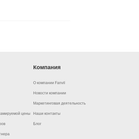
крана
ии проектов
ия
Компания
О компании Fanvil
Новости компании
Маркетинговая деятельность
ламируемой цены
Наши контакты
ров
Блог
тнера