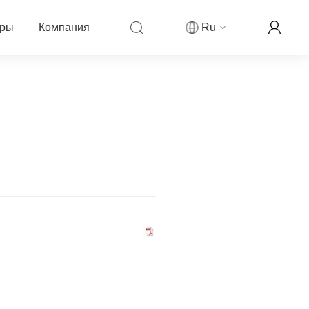
еры
Компания
Ru
компании Fanvil
ры
овости компании
ркетинговая деятельность
рекламируемой цены
аши контакты
ллеров
ог
партнера
н-реселлер Fanvil