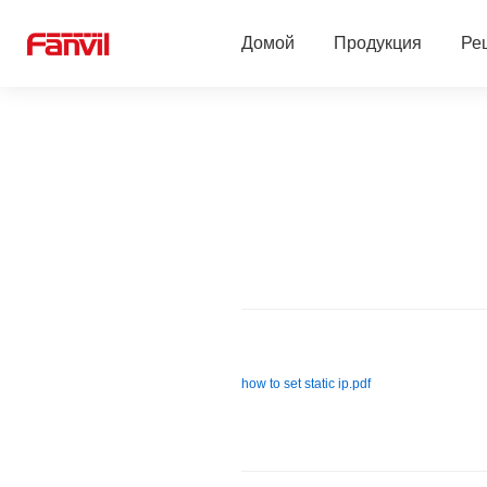
Домой
Продукция
Ре
Linkvil беспроводные решения
Решение для отел
SIP-телефоны
Решение Teams
SIP-устройства для безопасности
Решение Zoom
2-Wire Продукты
Решение для школ
Бизнес-конференции
Облачная система
how to set static ip.pdf
Гарнитуры
Решение для Жило
Платформа управления
Решение для мед