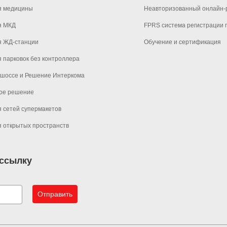
я медицины
Неавторизованный онлайн-р
Беспроводная DECT гарнитура LINKVIL DH301D
я МКД
FPRS система регистрации 
я ЖД-станции
Обучение и сертификация
 парковок без контроллера
 шоссе и Решение Интеркома
ое решение
 сетей супермакетов
 открытых пространств
ассылку
Отправить