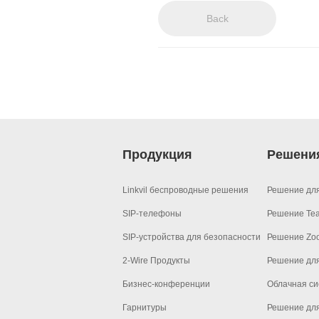
Back
Аксессуары
Решение для МКД
Продукты EOL
Решение для ЖД-с
Решение для парко
Вещания на шоссе
Продукция
Решени
Промышленое реш
Linkvil беспроводные решения
Решение дл
Решения для сетей
SIP-телефоны
Решение Te
Решение для откры
SIP-устройства для безопасности
Решение Zo
2-Wire Продукты
Решение дл
Бизнес-конференции
Облачная си
Гарнитуры
Решение для