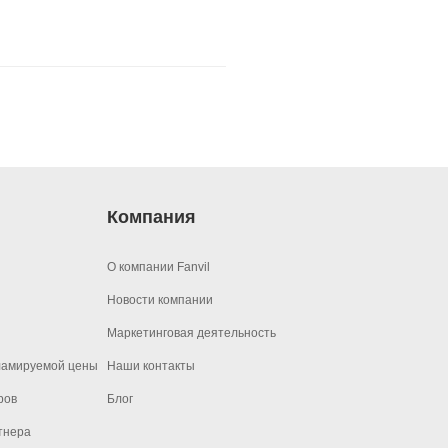
крана
ии проектов
ия
Компания
О компании Fanvil
Новости компании
Маркетинговая деятельность
ламируемой цены
Наши контакты
ров
Блог
тнера