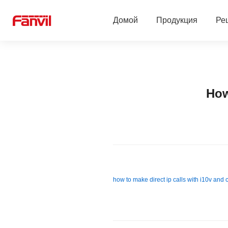
Домой
Продукция
Ре
Linkvil беспроводные решения
Решение для отел
SIP-телефоны
Решение Teams
How
SIP-устройства для безопасности
Решение Zoom
2-Wire Продукты
Решение для школ
Бизнес-конференции
Облачная система
how to make direct ip calls with i10v and 
Гарнитуры
Решение для Жило
Платформа управления
Решение для мед