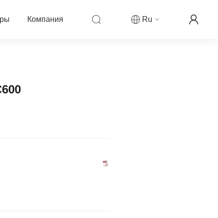
еры
Компания
Ru
компании Fanvil
ры
овости компании
C600
ркетинговая деятельность
рекламируемой цены
аши контакты
ллеров
ог
партнера
н-реселлер Fanvil