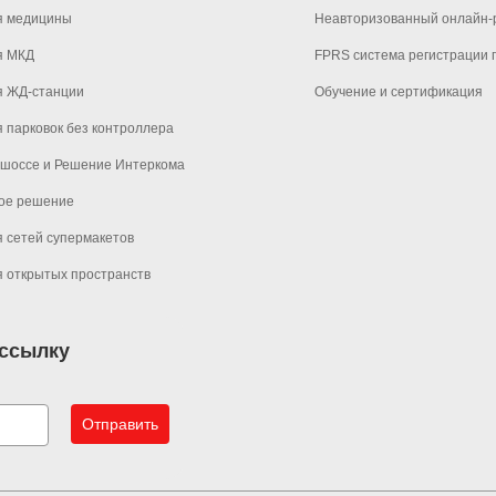
я медицины
Неавторизованный онлайн-р
Беспроводная DECT гарнитура LINKVIL DH301D
я МКД
FPRS система регистрации 
я ЖД-станции
Обучение и сертификация
 парковок без контроллера
 шоссе и Решение Интеркома
ое решение
 сетей супермакетов
 открытых пространств
ассылку
Отправить