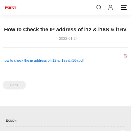
How to Check the IP address of i12 & i18S & i16V
2022-01-24
how to check the ip address of i12 & i18s & i16v.pdf
Back
Домой